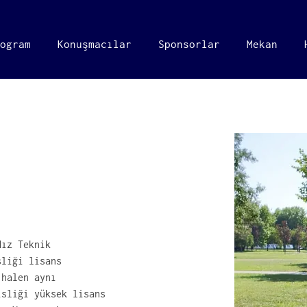
ogram
Konuşmacılar
Sponsorlar
Mekan
an
dız Teknik 
sliği lisans 
 halen aynı 
isliği yüksek lisans 