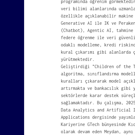
programında öğrenim görmektedi
veri bilimi alanlarında uzmanl
özellikle açıklanabilir makine
Generative AI ile IK ve Perake
(Chatbot), Agentic AI, tahmine
federe öğrenme ile veri güvenl
odaklı modelleme, kredi riskin
kural çıkarımı gibi alanlarda 
yürütmektedir.
Geliştirdiği "Children of the 
algoritma, sınıflandırma model
kuralları çıkararak model açık
artırmakta ve bankacılık gibi 
sektörlerde karar destek süreç
sağlamaktadır. Bu çalışma, 202
Data Analytics and Artificial 
Applications dergisinde yayıml
Kariyerine GTech bünyesinde Kı
olarak devam eden Meydan, aynı