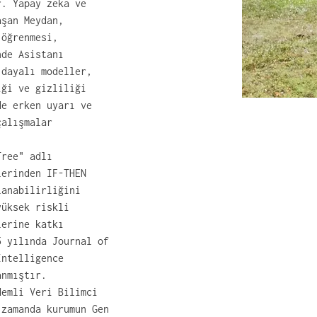
r. Yapay zeka ve 
aşan Meydan, 
 öğrenmesi, 
nde Asistanı 
 dayalı modeller, 
iği ve gizliliği 
de erken uyarı ve 
çalışmalar 
Tree" adlı 
lerinden IF-THEN 
lanabilirliğini 
yüksek riskli 
lerine katkı 
5 yılında Journal of 
Intelligence 
anmıştır.
demli Veri Bilimci 
 zamanda kurumun Gen 