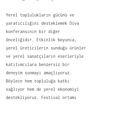
‍Yerel toplulukların gücünü ve
yaratıcılığını desteklemek Diva
konferansının bir diğer
önceliğidir. Etkinlik boyunca,
yerel üreticilerin sunduğu ürünler
ve yerel sanatçıların eserleriyle
katılımcılara benzersiz bir
deneyim sunmayı amaçlıyoruz.
Böylece hem topluluğa katkı
sağlıyor hem de yerel ekonomiyi
destekliyoruz. Festival ortamı
yaratmayı amaçladığımız için yerel
sanatçılara yer vermek istiyoruz.
Bu konuda çalışmalarımız
sürmektedir.